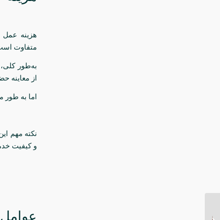
هزینه عمل ا
متفاوت است
به‌طور کلی، 
از معاینه 
اما به طور میانگین در حدو
نکته مهم این
و کیفیت خدم
عوامل م
هزینه عمل لیپو 360 درجه