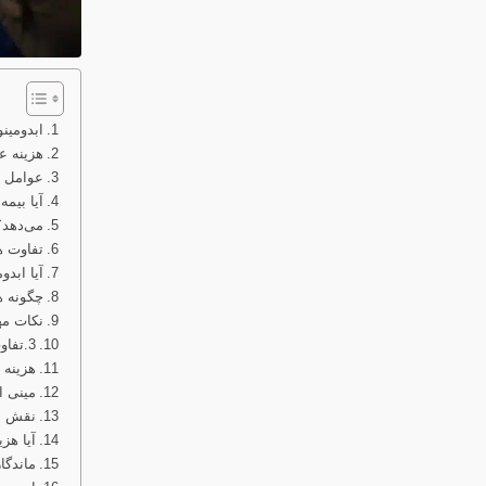
ابدومین
هزینه ع
عوامل م
آیا بیم
می‌دهد؟
تفاوت ه
آیا ابد
چگونه ه
نکات مه
3.تفاوت هزینه عمل ابدومینوپلاستی با و بدون لیپوساکشن
هزینه 
مینی ا
نقش مر
آیا هزی
ماندگا