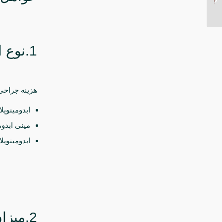
چقدر است؟
1.نوع ابدومینوپلاستی
هزینه جراحی
ابدومینوپل
مینی ابدو
ابدومینوپل
2.میزان افتادگی پوست و حجم چربی