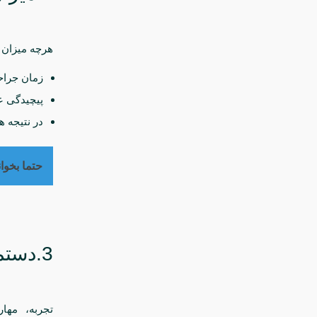
هرچه میزان 
زمان جراح
پیچیدگی ع
در نتیجه هز
حتما بخوان
3.دستمزد جراح
تجربه، مها