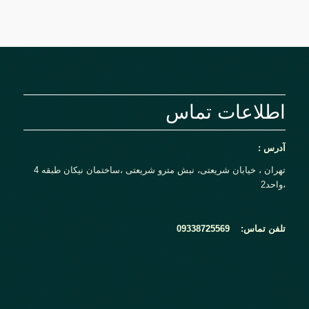
اطلاعات تماس
آدرس :
تهران ، خیابان شریعتی، نبش مترو شریعتی ،ساختمان نیکان طبقه 4
،واحد2
تلفن تماس:
09338725569