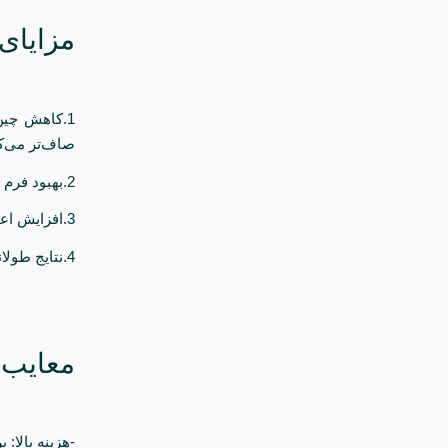
مزایای
1.کاهش چین
صاف‌تر می‌کن
2.بهبود فرم صورت: افتادگی نواحی مانند گونه‌ها، فک و گردن بهبود می‌یابد.
3.افزایش اعتمادبه‌نفس: ظاهر جوان‌تر و شاداب‌تر باعث افزایش اعتمادبه‌نفس می‌شود.
4.نتایج طولانی‌مدت: به‌ویژه در روش‌های جراحی، نتایج چندین سال باقی می‌مانند.
معایب
-هزینه بالا: