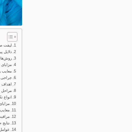
لیفت ص
دلایل 
روش‌ها
مزایای
معایب 
جراحی 
اهداف 
مراحل 
انواع ت
مزایا
معایب
مراقب
نتایج
عوامل 