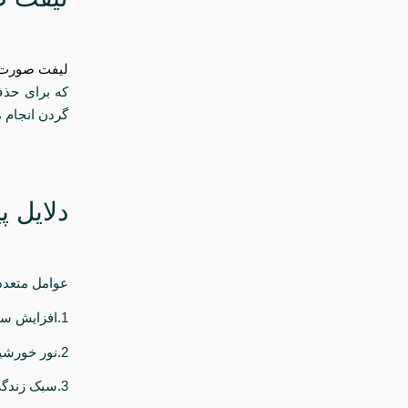
لیفت صورت
که برای حذ
گردن انجام 
دلایل 
عوامل متعدد
1.افزایش سن: کاهش تولید کلاژن و الاستین که منجر به شل شدن پوست می‌شود
2.نور خورشید: تابش مداوم اشعه ماورای بنفش به پوست
3.سبک زندگی: استعمال دخانیات، مصرف الکل و تغذیه ناسالم