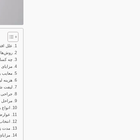
علل افت
روش‌های
چه کسان
مزایای 
معایب و
هزینه ل
لیفت شق
جراحی 
مراحل ا
انواع 
عوارض
انتخاب
مدت زم
مزایای