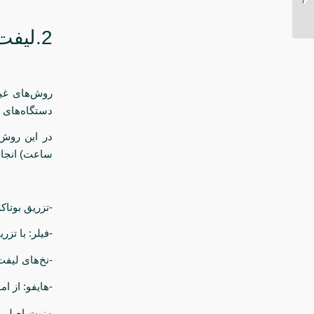
نحوه انجام آن
2.لیفت شقیقه غیرجراحی
روش‌های غیر
دستگاه‌های م
در این روش‌
ساعت) انجام
-تزریق بوتا
-فیلر: با تز
-نخ‌های لیف
-هایفو: از 
مزیت اصلی ای