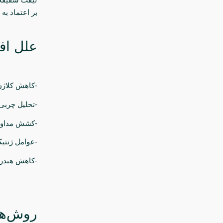
بر اعتماد به
علل اف
-کاهش کلاژن
-تحلیل چربی
-کشش مداوم
-عوامل ژنتی
-کاهش هیدر
روش‌ها