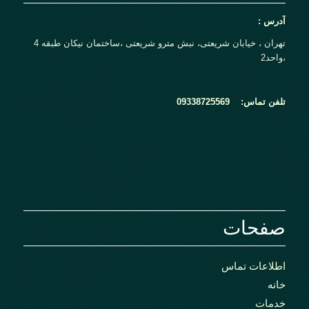
آدرس :
تهران ، خیابان شریعتی، نبش مترو شریعتی ،ساختمان نیکان طبقه 4
،واحد2
تلفن تماس:
09338725569
صفحات
اطلاعات تماس
خانه
خدمات