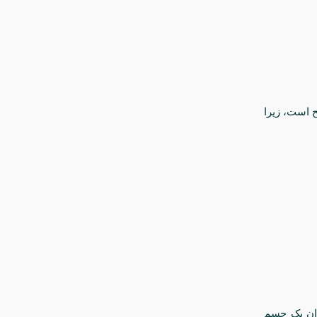
ح است، زیرا
وان یک جسم