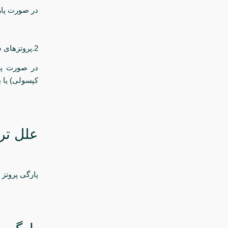
در صورت پار
2.پروتزهای سیلیکونی: این پروتزها با یک ژل چسبنده و غلیظ سیلیکونی پر شده‌اند.
در صورت پا
کپسولی) یا 
علل تر
پارگی پروتز 