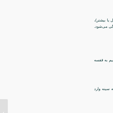
یدن پروتز سینه است. با گذشت زمان (معمولاً پس از ۱۰ سال یا بیشتر)،
گی می‌شود.
یم به قفسه
 سینه وارد
بهترین