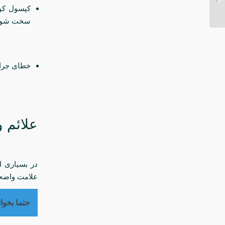
جراحی زیبایی پلاستیک...
کپسول کو
سخت شود، م
خطای جراح
علائم و
در بسیاری ا
علامت واضحی 
حتما بخوان