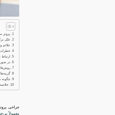
پروتز س
علل ترک
علائم و
خطرات 
ارتباط 
در صورت
روش‌های
گزینه‌ه
چگونه م
خلاصه 
جراحی پروت
معمولاً بی‌