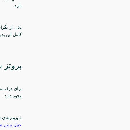
دارد.
یکی از نگرا
کامل این پدی
پروتز 
برای درک مفه
وجود دارد:
1.پروتزهای سالین (آب‌نمکی): این پروتزها از یک پوسته سیلیکونی خالی تشکیل شده‌اند که در حین
عمل پروتز س