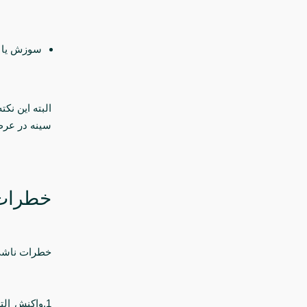
سوزش یا س
البته این نک
سینه در عر
خطرات 
خطرات ناشی 
1.واکنش ال