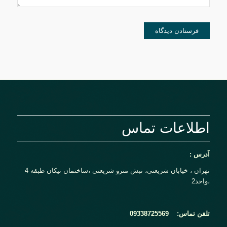
اطلاعات تماس
آدرس :
تهران ، خیابان شریعتی، نبش مترو شریعتی ،ساختمان نیکان طبقه 4
،واحد2
تلفن تماس:
09338725569