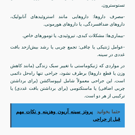
تستوسترون.
-مصرف داروها: داروهایی مانند استروئیدهای آنابولیک،
داروهای ضدافسردگی، یا داروهای هورمونی.
-بیماری‌ها: مشکلات کبدی، تیروئیدی، یا تومورهای خاص.
-عوامل ژنتیکی یا چاقی: تجمع چربی یا رشد بیش‌ازحد بافت
غددی در سینه.
در مواردی که ژنیکوماستی با تغییر سبک زندگی (مانند کاهش
وزن یا قطع داروها) برطرف نشود، جراحی تنها راه‌حل دائمی
است. این جراحی معمولاً شامل لیپوساکشن (برای برداشتن
چربی اضافی) یا ماستکتومی (برای برداشتن بافت غددی) یا
ترکیبی از هر دو است.
حتما بخوانید
پروتز سینه آریون وهزینه و نکات مهم
قبل از جراحی