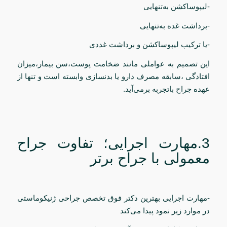
-لیپوساکشن به‌تنهایی
-برداشت غده به‌تنهایی
-یا ترکیب لیپوساکشن و برداشت غددی
این تصمیم به عواملی مانند ضخامت پوست،سن بیمار،میزان
افتادگی ،سابقه مصرف دارو یا بدنسازی وابسته است و تنها از
عهده جراح باتجربه برمی‌آید.
3.مهارت اجرایی؛ تفاوت جراح
معمولی با جراح برتر
-مهارت اجرایی بهترین دکتر فوق تخصص جراحی ژنیکوماستی
در موارد زیر نمود پیدا می‌کند