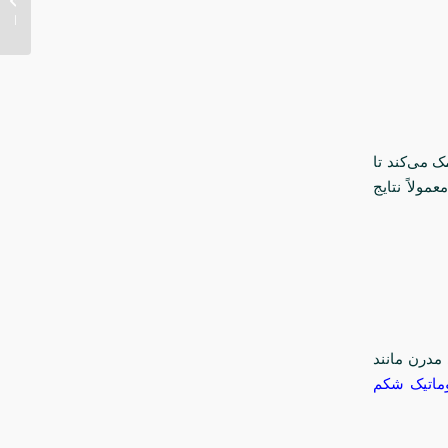
تهران..
ک می‌کند تا
مولاً نتایج
مدرن مانند
وماتیک شکم