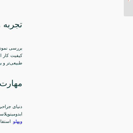
در تهران
تجربه و
بررسی نمونه‌
کیفیت کار او
طبیعی‌تر و به
مهارت د
دنیای جراحی
ابدومینوپلا
وپهلو
استفاده