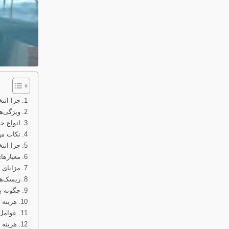
چرا انت
ویژگی‌ه
انواع ج
نکات مه
چرا انت
معیارها
مزایای 
ریسک‌ها
چگونه ب
هزینه 
عوامل 
هزینه ج