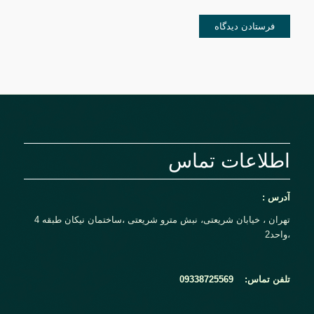
اطلاعات تماس
آدرس :
تهران ، خیابان شریعتی، نبش مترو شریعتی ،ساختمان نیکان طبقه 4
،واحد2
تلفن تماس:
09338725569