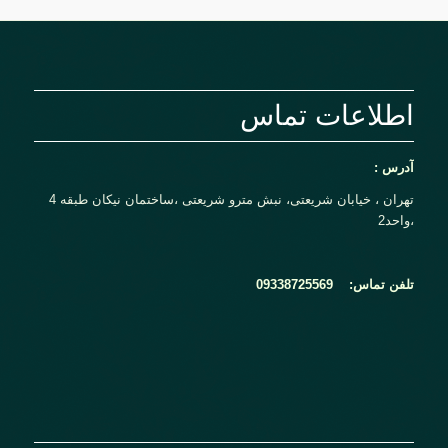
اطلاعات تماس
آدرس :
تهران ، خیابان شریعتی، نبش مترو شریعتی ،ساختمان نیکان طبقه 4
،واحد2
تلفن تماس:
09338725569