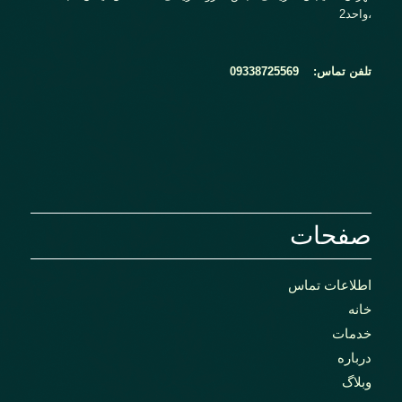
،واحد2
تلفن تماس:
09338725569
صفحات
اطلاعات تماس
خانه
خدمات
درباره
وبلاگ